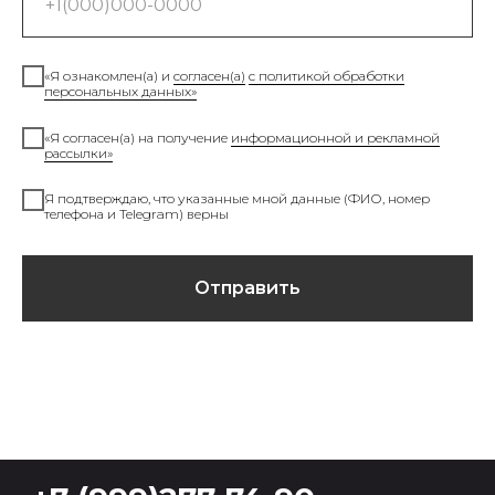
MONEma ШКОЛА
Главная страница
О школе моделей
«Я ознакомлен(а) и
согласен(а)
с политикой обработки
персональных данных»
Наставники
Отзывы Я.Карты
«Я согласен(а) на получение
информационной и рекламной
рассылки»
Модели в Азии
Я подтверждаю, что указанные мной данные (ФИО, номер
телефона и Telegram) верны
ПРОДУКТЫ
Модельное портфолио
Отправить
Модельные снепы
Актерская визитка
Модельный клип
Курс по стилю
Консультация Анны и Сергея
Семинар по продвижению детей
моделей