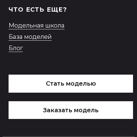
*Продукт Meta признана
экстремистской организацией в
России