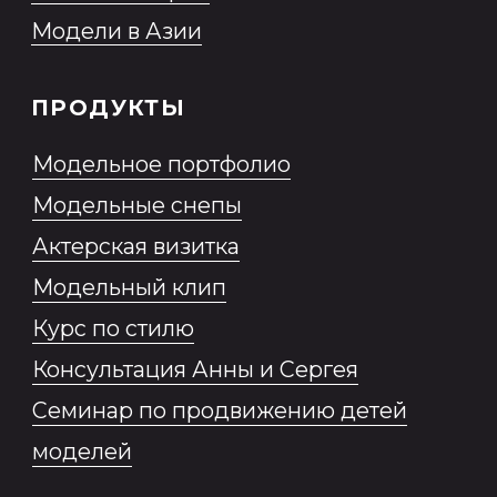
персональных данных
Согласие на обработку
персональных данных,
разрешенных субъектом
персональных данных для
распространения
Согласие на получение
информационной и рекламной
рассылки
Образовательная программа
2026 MONEma©
ИП Нестерович Анна Леонидовна
ИНН № 230 913 433 217 ОГРНИП 319
237 500 378 052
Все права защищены.
Разработка сайта