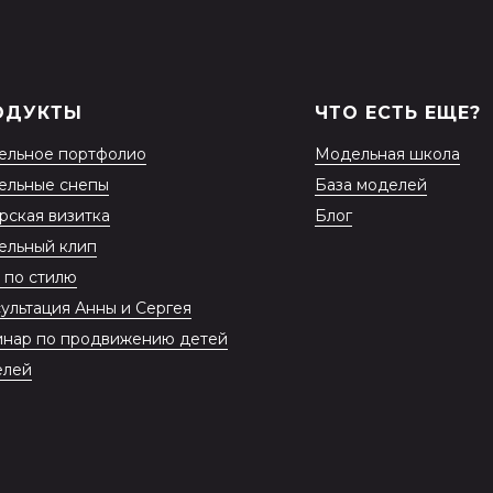
ОДУКТЫ
ЧТО ЕСТЬ ЕЩЕ?
ельное портфолио
Модельная школа
ельные снепы
База моделей
рская визитка
Блог
ельный клип
 по стилю
ультация Анны и Сергея
нар по продвижению детей
елей