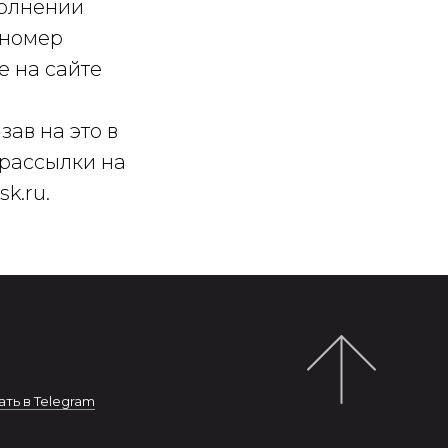
полнении
а номер
е на сайте
зав на это в
 рассылки на
k.ru.
ть в Telegram