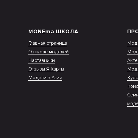
MONEma ШКОЛА
ПР
Главная страница
Мод
О школе моделей
Мод
Наставники
Акте
Отзывы Я.Карты
Мод
Модели в Азии
Курс
Конс
Семи
мод