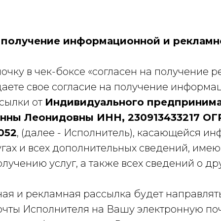
а получение информационной и рекламн
очку в чек-боксе «согласен на получение 
даете свое согласие на получение информа
сылки от
Индивидуального предприним
нны Леонидовны ИНН, 230913433217 О
052
, (далее - Исполнитель), касающейся и
угах и всех дополнительных сведений, име
лучению услуг, а также всех сведений о др
я и рекламная рассылка будет направлять
очты Исполнителя на Вашу электронную поч