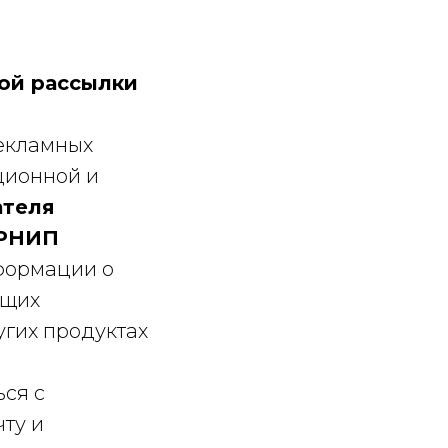
ой рассылки
рекламных
ционной и
ателя
ГРНИП
нформации о
ющих
угих продуктах
ся с
ту и