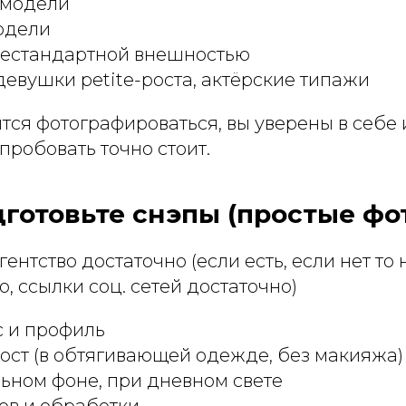
s модели
модели
нестандартной внешностью
евушки petite-роста, актёрские типажи
тся фотографироваться, вы уверены в себе 
пробовать точно стоит.
дготовьте снэпы (простые фо
гентство достаточно (если есть, если нет то
о, ссылки соц. сетей достаточно)
 и профиль
ост (в обтягивающей одежде, без макияжа)
ьном фоне, при дневном свете
ов и обработки