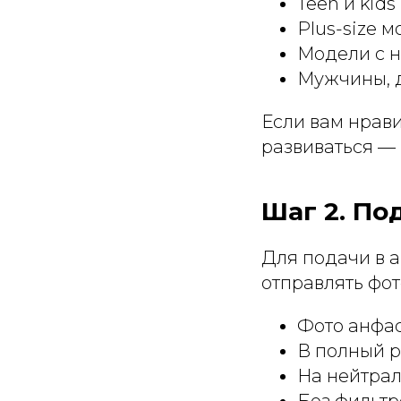
Teen и kid
Plus-size 
Модели с 
Мужчины, д
Если вам нрави
развиваться — 
Шаг 2. По
Для подачи в а
отправлять фот
Фото анфас
В полный р
На нейтрал
Без фильтр