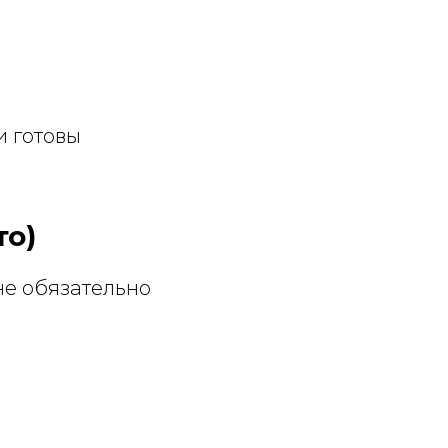
и готовы
то)
 не обязательно