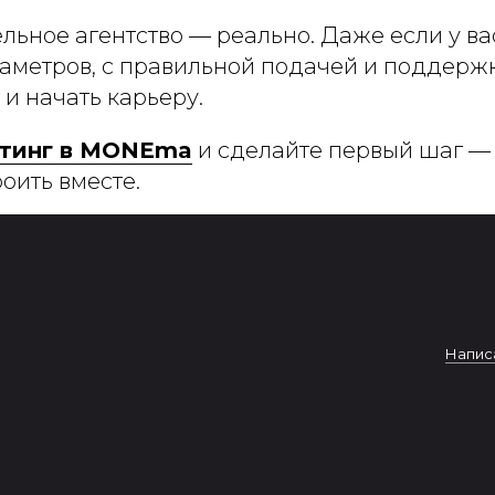
льное агентство — реально. Даже если у ва
аметров, с правильной подачей и поддерж
 и начать карьеру.
стинг в MONEma
и сделайте первый шаг —
оить вместе.
Написа