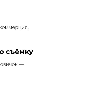
 коммерция,
ю съёмку
новичок —