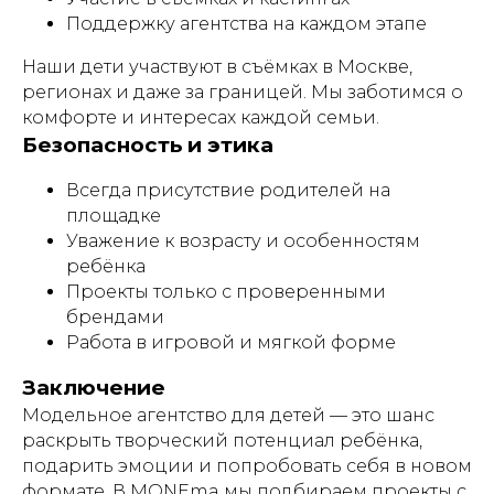
MONEma ШКОЛА
Поддержку агентства на каждом этапе
Главная страница
Наши дети участвуют в съёмках в Москве,
О школе моделей
регионах и даже за границей. Мы заботимся о
комфорте и интересах каждой семьи.
Наставники
Безопасность и этика
Отзывы Я.Карты
Модели в Азии
Всегда присутствие родителей на
площадке
ПРОДУКТЫ
Уважение к возрасту и особенностям
ребёнка
Модельное портфолио
Проекты только с проверенными
Модельные снепы
брендами
Актерская визитка
Работа в игровой и мягкой форме
Модельный клип
Заключение
Курс по стилю
Модельное агентство для детей — это шанс
Консультация Анны и Сергея
раскрыть творческий потенциал ребёнка,
Семинар по продвижению детей
подарить эмоции и попробовать себя в новом
моделей
формате. В MONEma мы подбираем проекты с