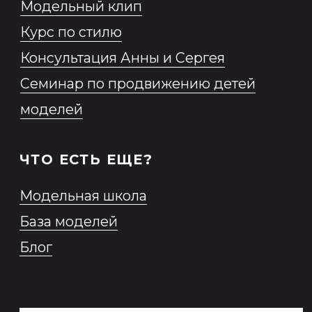
*Продукт Meta признана
экстремистской организацией в
России