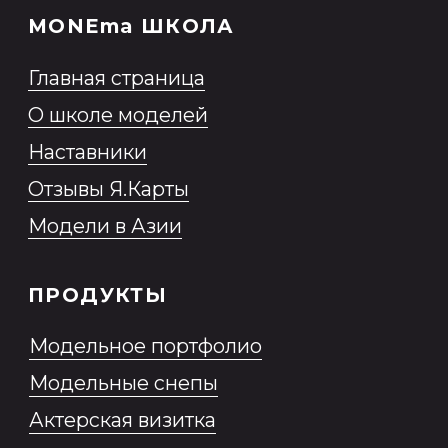
персональных данных
Согласие на обработку
персональных данных,
разрешенных субъектом
персональных данных для
распространения
Согласие на получение
информационной и рекламной
рассылки
Образовательная программа
2026 MONEma©
ИП Нестерович Анна Леонидовна
ИНН № 230 913 433 217 ОГРНИП 319
237 500 378 052
Все права защищены.
Разработка сайта