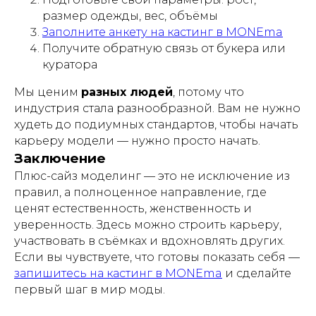
размер одежды, вес, объёмы
Модельное портфолио
Заполните анкету на кастинг в MONEma
Модельные снепы
Получите обратную связь от букера или
Актерская визитка
куратора
Модельный клип
Мы ценим
разных людей
, потому что
Курс по стилю
индустрия стала разнообразной. Вам не нужно
Консультация Анны и Сергея
худеть до подиумных стандартов, чтобы начать
Семинар по продвижению детей
карьеру модели — нужно просто начать.
моделей
Заключение
Плюс-сайз моделинг — это не исключение из
ЧТО ЕСТЬ ЕЩЕ?
правил, а полноценное направление, где
ценят естественность, женственность и
Модельная школа
уверенность. Здесь можно строить карьеру,
База моделей
участвовать в съёмках и вдохновлять других.
Блог
Если вы чувствуете, что готовы показать себя —
запишитесь на кастинг в MONEma
и сделайте
первый шаг в мир моды.
Стать моделью