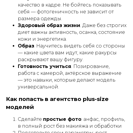
качество в кадре. Не бойтесь показывать
себя — фотогеничность не зависит от
+7 (999)277-74-90
размера одежды.
Здоровый образ жизни
. Даже без строгих
диет важны активность, осанка, состояние
Наш адрес: Марксистская 34
кожи и энергетика.
корп 4
Образ
. Научитесь видеть себя со стороны
— какие цвета вам идут, какие ракурсы
Написать в Telegram
раскрывают вашу фигуру.
Готовность учиться
. Позирование,
работа с камерой, актёрское выражение
MONEma ШКОЛА
— это навыки, которые делают модель
Главная страница
универсальной.
О школе моделей
Как попасть в агентство plus-size
Наставники
моделей
Отзывы Я.Карты
Модели в Азии
Сделайте
простые фото
: анфас, профиль,
в полный рост без макияжа и обработки
ПРОДУКТЫ
Подготовьте свои параметры: рост,