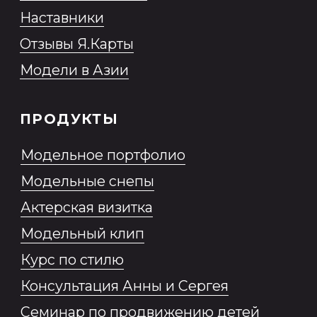
рассылки
Образовательная программа
2026 MONEma©
ИП Нестерович Анна Леонидовна
ИНН № 230 913 433 217 ОГРНИП 319
237 500 378 052
Все права защищены.
Разработка сайта
*Продукт Meta признана
экстремистской организацией в
России