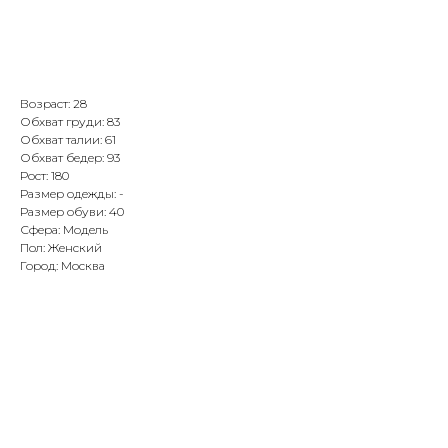
Связаться с агентом
Возраст: 28
Обхват груди: 83
Обхват талии: 61
Обхват бедер: 93
Рост: 180
Размер одежды: -
Размер обуви: 40
Сфера: Модель
Пол: Женский
Город: Москва