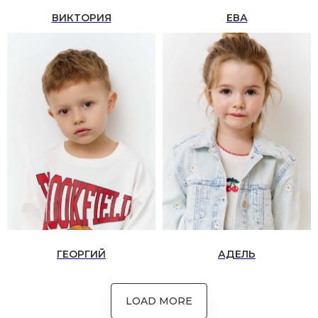
информационной и рекламной
ВИКТОРИЯ
ЕВА
рассылки
Образовательная программа
2026 MONEma©
ИП Нестерович Анна Леонидовна
ИНН № 230 913 433 217 ОГРНИП 319
237 500 378 052
Все права защищены.
Разработка сайта
*Продукт Meta признана
экстремистской организацией в
ГЕОРГИЙ
АДЕЛЬ
России
LOAD MORE