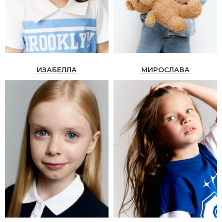
Стать моделью
Заказать модель
ИЗАБЕЛЛА
МИРОСЛАВА
Политика обработки персональных
данных
Согласие на обработку
персональных данных
Согласие на обработку
персональных данных,
разрешенных субъектом
персональных данных для
распространения
Согласие на получение