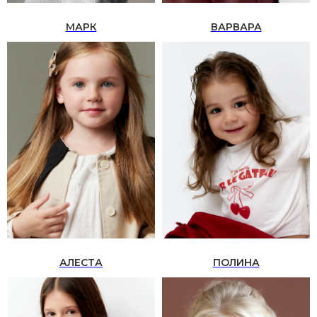
МАРК
ВАРВАРА
+7 (999)277-74-90
Наш адрес: Марксистская 34
корп 4
Написать в Telegram
MONEma ШКОЛА
Главная страница
О школе моделей
АЛЕСТА
ПОЛИНА
Наставники
Отзывы Я.Карты
Модели в Азии