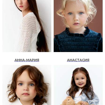
ПРОДУКТЫ
Модельное портфолио
Модельные снепы
Актерская визитка
Модельный клип
Курс по стилю
Консультация Анны и Сергея
Семинар по продвижению детей
моделей
АННА-МАРИЯ
АНАСТАСИЯ
ЧТО ЕСТЬ ЕЩЕ?
Модельная школа
База моделей
Блог