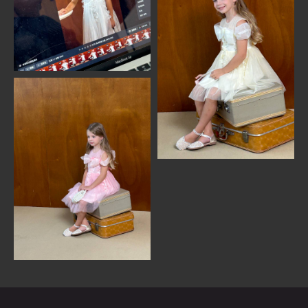
MONEma ШКОЛА
Главная страница
О школе моделей
Наставники
Отзывы Я.Карты
Модели в Азии
ПРОДУКТЫ
Модельное портфолио
Модельные снепы
Актерская визитка
Модельный клип
Курс по стилю
Консультация Анны и Сергея
Семинар по продвижению детей
моделей