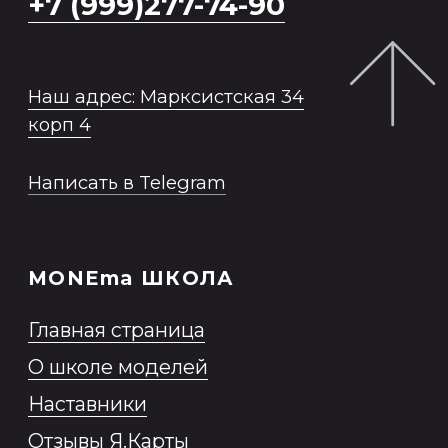
*Продукт Meta признана
экстремистской организацией в
России