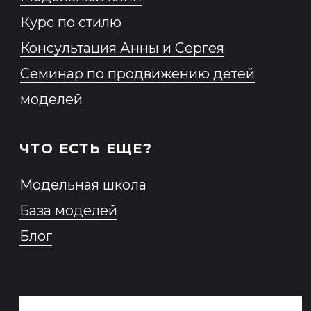
информационной и рекламной
рассылки
Образовательная программа
2026 MONEma©
ИП Нестерович Анна Леонидовна
ИНН № 230 913 433 217 ОГРНИП 319
237 500 378 052
Все права защищены.
Разработка сайта
*Продукт Meta признана
экстремистской организацией в
России