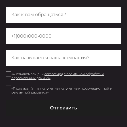
+7 (999)277-74-90
Наш адрес: Марксистская 34
корп 4
Написать в Telegram
«Я ознакомлен(а) и
согласен(а
)
с
политикой обработки
MONEma ШКОЛА
персональных данных
»
Главная страница
«Я согласен(а) на получение
получение информационной и
рекламной рассылки
»
О школе моделей
Наставники
Отправить
Отзывы Я.Карты
Модели в Азии