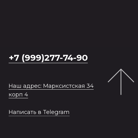
ПРОДУКТЫ
Модельное портфолио
Модельные снепы
Актерская визитка
Модельный клип
Курс по стилю
Консультация Анны и Сергея
Семинар по продвижению детей
моделей
ЧТО ЕСТЬ ЕЩЕ?
Модельная школа
База моделей
Блог