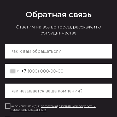
Обратная связь
Ответим на все вопросы, расскажем о
сотрудничестве
+7
+7 (999)277-74-90
Наш адрес: Марксистская 34
корп 4
«Я ознакомлен(а) и
согласен(а
)
с
политикой обработки
персональных данных
»
Написать в Telegram