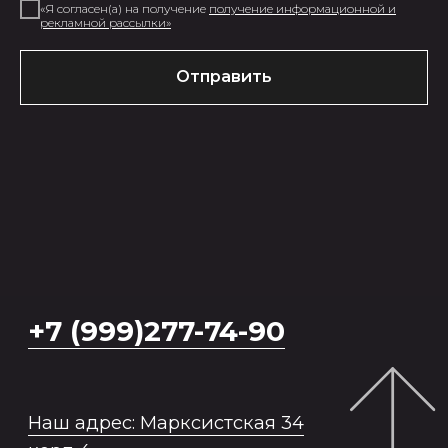
«Я согласен(а) на получение
получение информационной и
рекламной рассылки
»
MONEma ШКОЛА
Отправить
Главная страница
О школе моделей
Наставники
Отзывы Я.Карты
Модели в Азии
ПРОДУКТЫ
Модельное портфолио
Модельные снепы
Актерская визитка
Модельный клип
Курс по стилю
Консультация Анны и Сергея
Семинар по продвижению детей